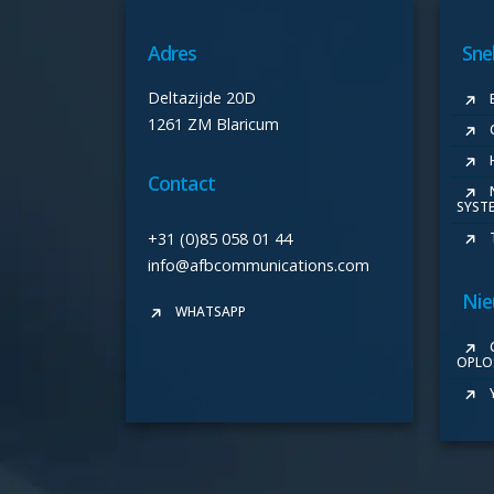
Adres
Sne
Deltazijde 20D
1261 ZM Blaricum
Contact
SYST
+31 (0)85 058 01 44
info@afbcommunications.com
Ni
WHATSAPP
OPLO