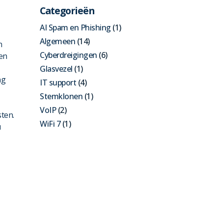
Categorieën
AI Spam en Phishing
(1)
Algemeen
(14)
n
Cyberdreigingen
(6)
ten
Glasvezel
(1)
ng
IT support
(4)
Stemklonen
(1)
VoIP
(2)
ten.
WiFi 7
(1)
u