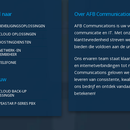
l naar
Over AFB Communicatio
AFB Communications is uw ve
BEVEILIGINGSOPLOSSINGEN
communicatie en IT. Met onze
CLOUD OPLOSSINGEN
klanttevredenheid streven 
HOSTINGDIENSTEN
bieden die voldoen aan de u
NETWERK- EN
EEMBEHEER
Ons ervaren team staat klaar
TELEFONIE
en internetverbindingen tot 
Communications geloven we i
euw
leveren van consistente, kwa
ons bedrijf en ontdek vand
CLOUD BACK-UP
betekenen!
SSINGEN
YEASTAR P-SERIES PBX