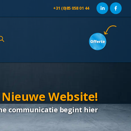
+31 (0)85 058 01 44
 Nieuwe Website!
ne communicatie begint hier