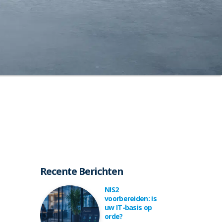
Recente Berichten
NIS2
voorbereiden: is
uw IT-basis op
orde?