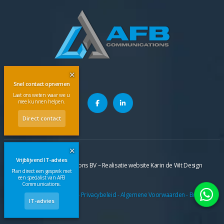
✕
Snel contact opnemen
Laat ons weten waar we u
mee kunnen helpen.
Direct contact
✕
Vrijblijvend IT-advies
©
2026
AFB Communications BV – Realisatie website
Karin de Wit Design
Plan direct een gesprek met
een specialist van AFB
Communications.
Cookiebeleid
-
Privacybeleid
-
Algemene Voorwaarden
-
Brochure
IT-advies