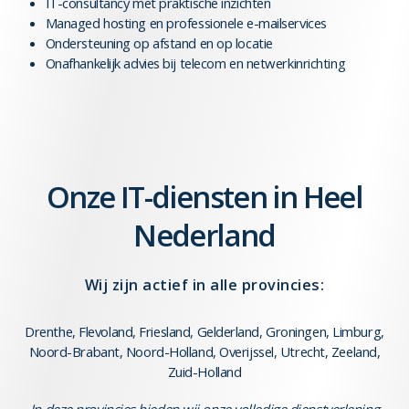
IT-consultancy met praktische inzichten
Managed hosting en professionele e-mailservices
Ondersteuning op afstand en op locatie
Onafhankelijk advies bij telecom en netwerkinrichting
Onze IT-diensten in Heel
Nederland
Wij zijn actief in alle provincies:
Drenthe
,
Flevoland
,
Friesland
,
Gelderland
,
Groningen
,
Limburg
,
Noord-Brabant
,
Noord-Holland
,
Overijssel
,
Utrecht
,
Zeeland
,
Zuid-Holland
In deze provincies bieden wij onze volledige dienstverlening