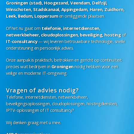
Groningen (stad), Hoogezand, Veendam, Delfzijl,
Winschoten, Stadskanaal, Appingedam, Haren, Zuidhorn,
Leek, Bedum, Loppersum
en omliggende plaatsen.
Of het nu gaat om
telefonie, internetdiensten,
netwerkbeheer, cloudoplossingen, beveiliging, hosting
of
IT-consultancy
— wij leveren betrouwbare technologie, snelle
ondersteuning en persoonlijk advies.
Onze aanpak is praktisch, betrokken en gericht op continuïteit:
precies wat bedrijven in
Groningen
nodig hebben voor een
veilige en moderne IT-omgeving.
Vragen of advies nodig?
Telefonie
,
internetdiensten
,
netwerkbeheer
,
beveiligingsoplossingen
,
cloudoplossingen
,
hostingdiensten
,
IPTV-oplossingen
of
IT consultancy
?
Wij denken graag met u mee.