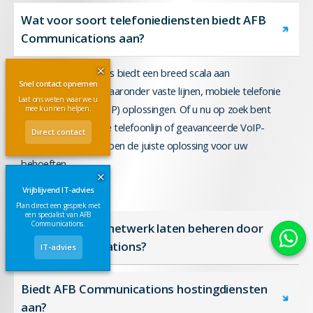
Wat voor soort telefoniediensten biedt AFB
Communications aan?
✕
AFB Communications biedt een breed scala aan
Snel contact opnemen
telefoniediensten, waaronder vaste lijnen, mobiele telefonie
Laat ons weten waar we u
en Voice over IP (VoIP) oplossingen. Of u nu op zoek bent
mee kunnen helpen.
naar een traditionele telefoonlijn of geavanceerde VoIP-
Direct contact
technologie, wij hebben de juiste oplossing voor uw
behoeften.
✕
Vrijblijvend IT-advies
Plan direct een gesprek met
een specialist van AFB
Communications.
Hoe kan ik mijn netwerk laten beheren door
AFB Communications?
IT-advies
Biedt AFB Communications hostingdiensten
aan?