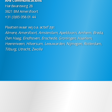
AFB Communications
Hardwareweg 28
3821 BM Amersfoort
+31 (0)85 058 01 44
Plaatsen waar wij o.a. actief zijn:
Almere, Amersfoort, Amsterdam, Apeldoorn, Arnhem, Breda,
Den Haag, Eindhoven, Enschede, Groningen, Haarlem,
Heerenveen, Hilversum, Leeuwarden, Nijmegen, Rotterdam,
Tilburg, Utrecht, Zwolle