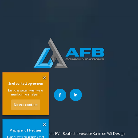
✕
Snel contact opnemen
Laat ons weten waar we u
mee kunnen helpen.
Direct contact
✕
Vrijblijvend IT-advies
©
2026
AFB Communications BV – Realisatie website
Karin de Wit Design
Plan direct een gesprek met