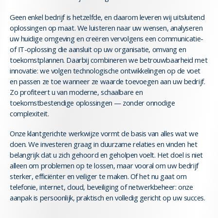
Geen enkel bedrijf is hetzelfde, en daarom leveren wij uitsluitend
oplossingen op maat. We luisteren naar uw wensen, analyseren
uw huidige omgeving en creëren vervolgens een communicatie-
of IT-oplossing die aansluit op uw organisatie, omvang en
toekomstplannen. Daarbij combineren we betrouwbaarheid met
innovatie: we volgen technologische ontwikkelingen op de voet
en passen ze toe wanneer ze waarde toevoegen aan uw bedrijf.
Zo profiteert u van moderne, schaalbare en
toekomstbestendige oplossingen — zonder onnodige
complexiteit.
Onze klantgerichte werkwijze vormt de basis van alles wat we
doen. We investeren graag in duurzame relaties en vinden het
belangrijk dat u zich gehoord en geholpen voelt. Het doel is niet
alleen om problemen op te lossen, maar vooral om uw bedrijf
sterker, efficiënter en veiliger te maken. Of het nu gaat om
telefonie, internet, cloud, beveiliging of netwerkbeheer: onze
aanpak is persoonlijk, praktisch en volledig gericht op uw succes.