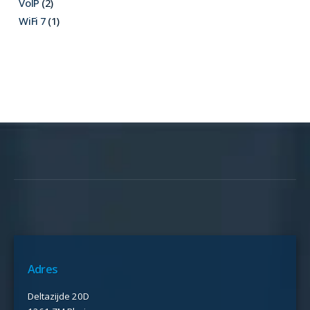
VoIP
(2)
WiFi 7
(1)
Adres
Deltazijde 20D