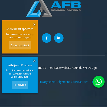
✕
Snel contact opnemen
Laat ons weten waar we u
mee kunnen helpen.
Direct contact
✕
Vrijblijvend IT-advies
©
2026
AFB Communications BV – Realisatie website
Karin de Wit Design
Plan direct een gesprek met
een specialist van AFB
Communications.
Cookiebeleid
-
Privacybeleid
-
Algemene Voorwaarden
-
Brochure
IT-advies