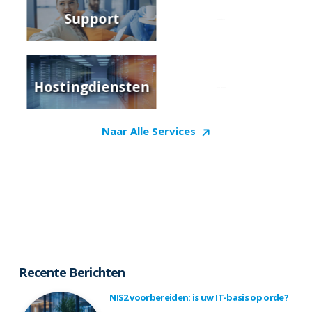
Support
Netwerkbeheer
cy
Hostingdiensten
Cloud Oplossingen
Naar Alle Services
Recente Berichten
NIS2 voorbereiden: is uw IT-basis op orde?