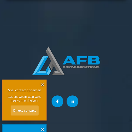
✕
Snel contact opnemen
Laat ons weten waar we u
mee kunnen helpen.
Direct contact
✕