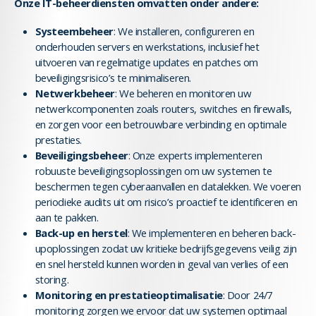
Onze IT-beheerdiensten omvatten onder andere:
Systeembeheer
: We installeren, configureren en
onderhouden servers en werkstations, inclusief het
uitvoeren van regelmatige updates en patches om
beveiligingsrisico’s te minimaliseren.
Netwerkbeheer
: We beheren en monitoren uw
netwerkcomponenten zoals routers, switches en firewalls,
en zorgen voor een betrouwbare verbinding en optimale
prestaties.
Beveiligingsbeheer
: Onze experts implementeren
robuuste beveiligingsoplossingen om uw systemen te
beschermen tegen cyberaanvallen en datalekken. We voeren
periodieke audits uit om risico’s proactief te identificeren en
aan te pakken.
Back-up en herstel
: We implementeren en beheren back-
upoplossingen zodat uw kritieke bedrijfsgegevens veilig zijn
en snel hersteld kunnen worden in geval van verlies of een
storing.
Monitoring en prestatieoptimalisatie
: Door 24/7
monitoring zorgen we ervoor dat uw systemen optimaal